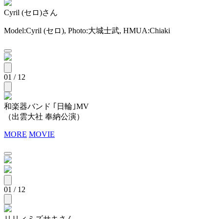
Cyril (セロ)さん
Model:Cyril (セロ), Photo:大城士武, HMUA:Chiaki
01 / 12
和楽器バンド ｢日輪｣MV
（出雲大社 奉納公演）
MORE
MOVIE
01 / 12
リリィミズサキさん