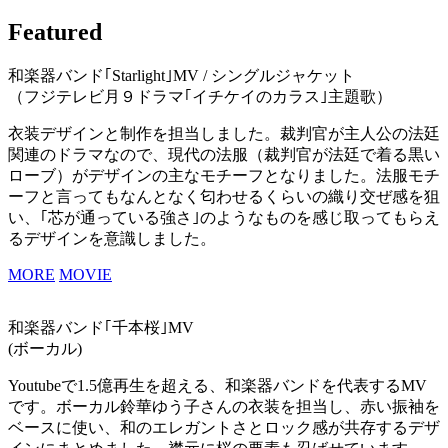
Featured
和楽器バンド｢Starlight｣MV / シングルジャケット
（フジテレビ月９ドラマ｢イチケイのカラス｣主題歌）
衣装デザインと制作を担当しました。裁判官が主人公の法廷
関連のドラマなので、現代の法服（裁判官が法廷で着る黒い
ローブ）がデザインの主なモチーフとなりました。法服モチ
ーフと言ってもなんとなく匂わせるくらいの織り交ぜ感を狙
い、｢芯が通っている強さ｣のようなものを感じ取ってもらえ
るデザインを意識しました。
MORE
MOVIE
和楽器バンド｢千本桜｣MV
(ボーカル)
Youtubeで1.5億再生を超える、和楽器バンドを代表するMV
です。ボーカル鈴華ゆう子さんの衣装を担当し、赤い振袖を
ベースに使い、和のエレガントさとロック感が共存するデザ