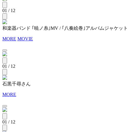
01 / 12
和楽器バンド ｢暁ノ糸｣MV / ｢八奏絵巻｣アルバムジャケット
MORE
MOVIE
01 / 12
石黒千尋さん
MORE
01 / 12