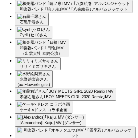
和楽器バンド ｢暁ノ糸｣MV / ｢八奏絵巻｣アルバムジャケット
石黒千尋さん
Cyril (セロ)さん
和楽器バンド ｢日輪｣MV
（出雲大社 奉納公演）
リリィミズサキさん
水野絵梨奈さん
(ex.Flower/E-girls)
孝藤右近さん｢BOY MEETS GIRL 2020 Remix｣MV
ケーキ×ドレス コラボ企画
[Alexandros]｢Kaiju｣MV (ダンサー)