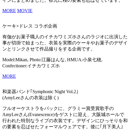
インにまとめました。襟元に桜の要素も忍ばせています。
MORE
MOVIE
ケーキ×ドレス コラボ企画
有伽がお菓子職人のイチカワミズホさんのラジオに出演した
事が切掛で始まった、衣装を実際のケーキやお菓子のデザイ
ンとリンクさせて作品撮りをする企画です。
Model:Mikan, Photo:江藤はんな, HMUA:小泉七穂,
Confectioner:イチカワミズホ
MORE
和楽器バンド｢Symphonic Night Vol.2｣
(AmyLeeさんの衣装は除く)
フルオーケストラをバックに、グラミー賞受賞歌手の
AmyLeeさん(Evanescence)をゲストに迎え、大阪城ホールで
行われた特別なライブの衣装です。デザインにひっそりを和
の要素を忍ばせたフォーマルウェアです。後に｢月下美人｣